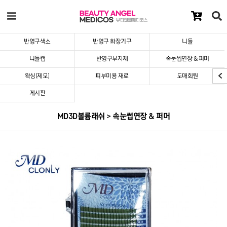
반영구색소
반영구 화장기구
니들
니들캡
반영구부자재
속눈썹연장 & 퍼머
왁싱(제모)
피부미용 재료
도매회원
게시판
MD3D볼륨래쉬 > 속눈썹연장 & 퍼머